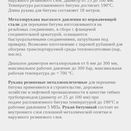
наружного резинового слоя. Диаметр от 25 до 100 мм.
Температура расплавленного битума достигает 190°С.
Длина рукава для битума составляет 18 метров.
Металлорукава высокого давления из нержавеющей
стали
для перекачки битума изготавливаются на
резьбовых соединениях, в сборе с фланцевой
соединительной арматурой, оснащаются
быстроразъемными соединениями, патрубками под
приварку. Возможно изготовление с паровой рубашкой для
обогрева транспортируемой среды теплоносителями (пар,
масло).
Диапазон диаметров металлорукавов от 6 мм до 300 мм,
максимальное рабочее давление до 300 бар, максимальная
рабочая температура до + 700 °C.
Рукава резиновые металлооплеточные
для перекачки
битума применяются в строительстве, дорожном
хозяйстве и нефтяной промышленности в качестве гибких
трубопроводов (диаметр от 25 до 100 мм) при
подаче расплавленного битума температурой до 190°С и
рабочим давлением 5 МПа.
Рукав битумный
состоит из
внутреннего слоя сплошной металлической оплетки и
наружного резинового слоя.