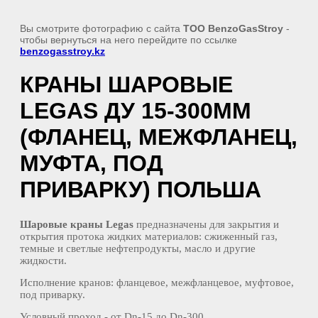
Вы смотрите фотографию с сайта
TOO BenzoGasStroy
-
чтобы вернуться на него перейдите по ссылке
benzogasstroy.kz
КРАНЫ ШАРОВЫЕ
LEGAS ДУ 15-300ММ
(ФЛАНЕЦ, МЕЖФЛАНЕЦ,
МУФТА, ПОД
ПРИВАРКУ) ПОЛЬША
Шаровые краны Legas
предназначены для закрытия и
открытия протока жидких материалов: сжиженный газ,
темные и светлые нефтепродукты, масло и другие
жидкости.
Исполнение кранов: фланцевое, межфланцевое, муфтовое,
под приварку.
Условный проход - от Dn-15 до Dn-300