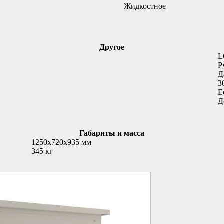
Жидкостное
Другое
L
Р
Д
3
Е
Д
Габариты и масса
1250x720x935 мм
345 кг