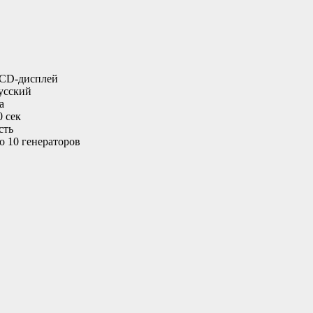
CD-дисплей
усский
а
0 сек
сть
о 10 генераторов