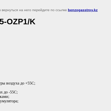
ы вернуться на него перейдите по ссылке
benzogasstroy.kz
5-OZP1/K
уры воздуха до +55С;
х до -55С;
ками;
кумулятора;