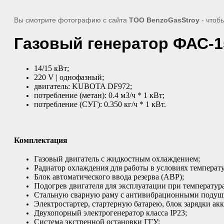
Вы смотрите фотографию с сайта
TOO BenzoGasStroy
- чтоб
Газовый генератор ФАС-1
14/15 кВт;
220 V | однофазный;
двигатель: KUBOTA DF972;
потребление (метан): 0.4 м3/ч * 1 кВт;
потребление (СУГ): 0.350 кг/ч * 1 кВт.
Комплектация
Газовый двигатель с жидкостным охлаждением;
Радиатор охлаждения для работы в условиях температ
Блок автоматического ввода резерва (АВР);
Подогрев двигателя для эксплуатации при температура
Стальную сварную раму с антивибрационными подуш
Электростартер, стартерную батарею, блок зарядки ак
Двухопорный электрогенератор класса IP23;
Система экстренной остановки ГГУ;