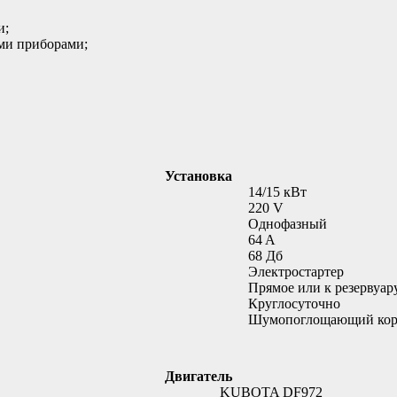
и;
ыми приборами;
Установка
14/15 кВт
220 V
Однофазный
64 A
68 Дб
Электростартер
Прямое или к резервуар
Круглосуточно
Шумопоглощающий кор
Двигатель
KUBOTA DF972