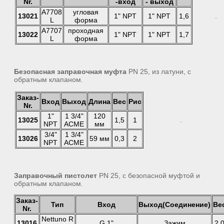
Nr.
-вход
- выход
A7708
угловая
13021
1" NPT
1" NPT
1,6
L
форма
A7707
проходная
13022
1" NPT
1" NPT
1,7
L
форма
Безопасная заправочная муфта
PN 25, из латуни, с
обратным клапаном.
Заказ-
Вход
Выход
Длина
Вес
Рис
Nr.
1"
1 3/4"
120
13025
1,5
1
NPT
ACME
мм
3/4"
1 3/4"
13026
59 мм
0,3
2
NPT
ACME
Заправочный пистолет
PN 25, с безопасной муфтой и
обратным клапаном.
Заказ-
Тип
Вход
Выход(Соединение)
Ве
Nr.
Nettuno R
13016
G 1"
Зажим
2,