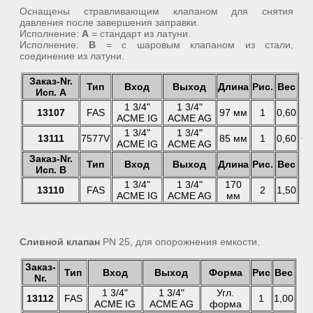
Оснащены стравливающим клапаном для снятия
давления после завершения заправки.
Исполнение:
A
= стандарт из латуни.
Исполнение:
B
= с шаровым клапаном из стали,
соединение из латуни.
Заказ-Nr.
Тип
Вход
Выход
Длина
Рис.
Вес
Исп. А
1 3/4"
1 3/4"
13107
FAS
97 мм
1
0,60
ACME IG
ACME AG
1 3/4"
1 3/4"
13111
7577V
85 мм
1
0,60
ACME IG
ACME AG
Заказ-Nr.
Тип
Вход
Выход
Длина
Рис.
Вес
Исп. B
1 3/4"
1 3/4"
170
13110
FAS
2
1,50
ACME IG
ACME AG
мм
Сливной клапан
PN 25, для опорожнения емкости.
Заказ-
Тип
Вход
Выход
Форма
Рис
Вес
Nr.
1 3/4"
1 3/4"
Угл.
13112
FAS
1
1,00
ACME IG
ACME AG
форма