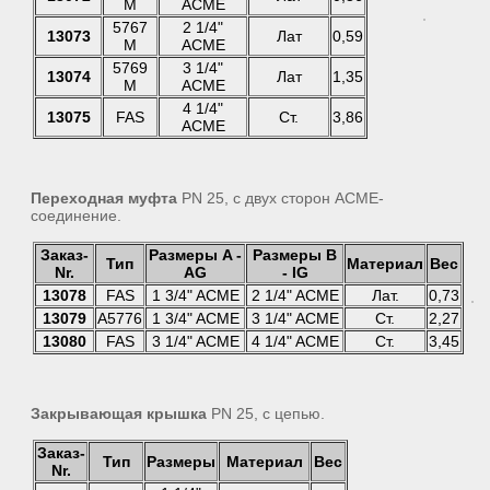
M
ACME
5767
2 1/4"
13073
Лат
0,59
M
ACME
5769
3 1/4"
13074
Лат
1,35
M
ACME
4 1/4"
13075
FAS
Ст.
3,86
ACME
Переходная муфта
PN 25, с двух сторон АСМЕ-
соединение.
Заказ-
Размеры A -
Размеры B
Тип
Материал
Вес
Nr.
AG
- IG
13078
FAS
1 3/4" ACME
2 1/4" ACME
Лат.
0,73
13079
A5776
1 3/4" ACME
3 1/4" ACME
Ст.
2,27
13080
FAS
3 1/4" ACME
4 1/4" ACME
Ст.
3,45
Закрывающая крышка
PN 25, с цепью.
Заказ-
Тип
Размеры
Материал
Вес
Nr.