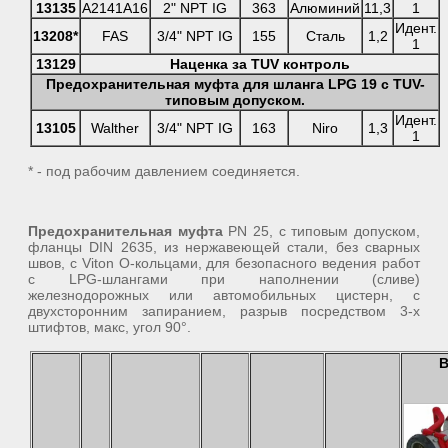
13135
A2141A16
2" NPT IG
363
Алюминий
11,3
1
Идент.
13208*
FAS
3/4" NPT IG
155
Сталь
1,2
1
13129
Наценка за TUV контроль
Предохранительная муфта для шланга LPG 19 с TUV-
типовым допуском.
Идент.
13105
Walther
3/4" NPT IG
163
Niro
1,3
1
* - под рабочим давлением соединяется.
Предохранительная муфта
PN 25, с типовым допуском,
фланцы DIN 2635, из нержавеющей стали, без сварных
швов, с Viton О-кольцами, для безопасного ведения работ
с LPG-шлангами при наполнении (сливе)
железнодорожных или автомобильных цистерн, с
двухсторонним запиранием, разрыв посредством 3-х
штифтов, макс, угол 90°.
В