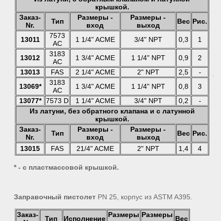
крышкой.
Заказ-
Размеры -
Размеры -
Тип
Вес
Рис.
Nr.
вход
выход
7573
13011
1 1/4" ACME
3/4" NPT
0,3
1
AC
3183
13012
1 3/4" ACME
1 1/4" NPT
0,9
2
AC
13013
FAS
2 1/4" ACME
2" NPT
2,5
-
3183
13069*
1 3/4" ACME
1 1/4" NPT
0,8
3
AC
13077*
7573 D
1 1/4" ACME
3/4" NPT
0,2
-
Из латуни, без обратного клапана и c латунной
крышкой.
Заказ-
Размеры -
Размеры -
Тип
Вес
Рис.
Nr.
вход
выход
13015
FAS
21/4" ACME
2" NPT
1,4
4
* - с пластмассовой крышкой.
Заправочный пистолет
PN 25, корпус из ASTM A395.
Заказ-
Размеры
Размеры
Тип
Исполнение
Вес