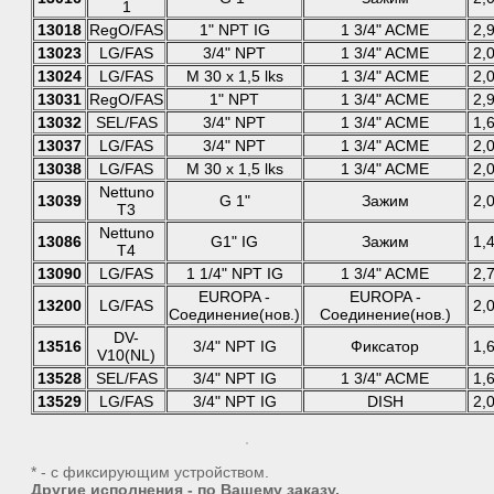
1
13018
RegO/FAS
1" NPT IG
1 3/4" ACME
2,
13023
LG/FAS
3/4" NPT
1 3/4" ACME
2,
13024
LG/FAS
M 30 x 1,5 lks
1 3/4" ACME
2,
13031
RegO/FAS
1" NPT
1 3/4" ACME
2,
13032
SEL/FAS
3/4" NPT
1 3/4" ACME
1,
13037
LG/FAS
3/4" NPT
1 3/4" ACME
2,
13038
LG/FAS
M 30 x 1,5 lks
1 3/4" ACME
2,
Nettuno
13039
G 1"
Зажим
2,
T3
Nettuno
13086
G1" IG
Зажим
1,
T4
13090
LG/FAS
1 1/4" NPT IG
1 3/4" ACME
2,
EUROPA -
EUROPA -
13200
LG/FAS
2,
Соединение(нов.)
Соединение(нов.)
DV-
13516
3/4" NPT IG
Фиксатор
1,
V10(NL)
13528
SEL/FAS
3/4" NPT IG
1 3/4" ACME
1,
13529
LG/FAS
3/4" NPT IG
DISH
2,
* - с фиксирующим устройством.
Другие исполнения - по Вашему заказу.