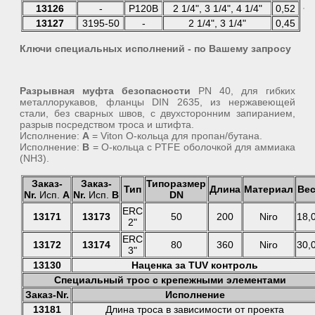
13126
-
P120B
2 1/4", 3 1/4", 4 1/4"
0,52
13127
3195-50
-
2 1/4", 3 1/4"
0,45
Ключи специальных исполнений - по Вашему запросу
Разрывная муфта безопасности
PN 40, для гибких
металлорукавов, фланцы DIN 2635, из нержавеющей
стали, без сварных швов, с двухсторонним запиранием,
разрыв посредством троса и штифта.
Исполнение:
A
= Viton О-кольца для пропан/бутана.
Исполнение:
B
= О-кольца с PTFE оболочкой для аммиака
(NH3).
Заказ-
Заказ-
Типоразмер
Тип
Длина
Материал
Ве
Nr.
Исп.
А
Nr.
Исп.
В
DN
ERC
13171
13173
50
200
Niro
18,
2"
ERC
13172
13174
80
360
Niro
30,
3"
13130
Наценка за TUV контроль
Специальный трос с крепежными элементами
Заказ-Nr.
Исполнение
13181
Длина троса в зависимости от проекта