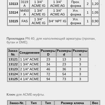
3119
1 3/4"
1 3/4"
Прох.
13113
2
1,20
A
ACME IG
ACME AG
форма
M450
1 3/4"
1 3/4"
Угл.
13114
1
1,05
A
ACME IG
ACME AG
форма
1 3/4"
Угл.
13115
FAS
3/4" NPT IG
1
0,90
ACME IG
форма
Прокладка
PN 40, для наполняющей арматуры (пропан,
бутан и DME).
Заказ-
Размеры
Размеры
Размеры
Соединение
Nr.
D
d
s
13121
1 1/4" ACME
23
13
3
13122
1 3/4" ACME
34
23
3
13123
2 1/4" ACME
46
36
3
13124
3 1/4" ACME
72
54
3
13125
4 1/4" ACME
94
73
3
Ключ
для АСМЕ-муфты.
Заказ-Nr.
Тип
Тип
Размер ключа
Вес