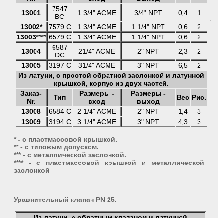
7547
13001
1 3/4" ACME
3/4" NPT
0,4
1
BC
13002*
7579 C
1 3/4" ACME
1 1/4" NPT
0,6
2
13003****
6579 C
1 3/4" ACME
1 1/4" NPT
0,6
2
6587
13004
21/4" ACME
2" NPT
2,3
2
DC
13005
3197 C
31/4" ACME
3" NPT
6,5
2
Из латуни, с простой обратной заслонкой и латунной
крышкой, корпус из двух частей.
Заказ-
Размеры -
Размеры -
Тип
Вес
Рис.
Nr.
вход
выход
13008
6584 C
2 1/4" ACME
2" NPT
1,4
3
13009
3194 C
3 1/4" ACME
3" NPT
4,3
3
* - с пластмассовой крышкой.
** - с типовым допуском.
*** - с металлической заслонкой.
**** - с пластмассовой крышкой и металлической
заслонкой
Уравнительный клапан PN 25.
Из латуни, с обратным клапаном и латунной