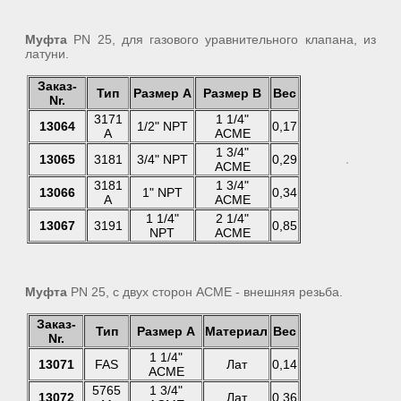
Муфта
PN 25, для газового уравнительного клапана, из
латуни.
Заказ-
Тип
Размер А
Размер В
Вес
Nr.
3171
1 1/4"
13064
1/2" NPT
0,17
A
ACME
1 3/4"
13065
3181
3/4" NPT
0,29
ACME
3181
1 3/4"
13066
1" NPT
0,34
A
ACME
1 1/4"
2 1/4"
13067
3191
0,85
NPT
ACME
Муфта
PN 25, с двух сторон АСМЕ - внешняя резьба.
Заказ-
Тип
Размер А
Материал
Вес
Nr.
1 1/4"
13071
FAS
Лат
0,14
ACME
5765
1 3/4"
13072
Лат
0,36