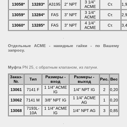
3 1/4"
13058*
13283*
A3195
2" NPT
Ст.
1,
ACME
3 1/4"
13059*
13284*
FAS
3" NPT
Ст.
2,
ACME
4 1/4"
13060*
13285*
FAS
3" NPT
Ст.
3,
ACME
Отдельные ACME - накидные гайки - по Вашему
запросу.
Муфта
PN 25, с обратным клапаном, из латуни.
Заказ-
Размеры -
Размеры -
Тип
Рис.
Вес
Nr.
вход
выход
1 1/4" ACME
13061
7141 F
1/4" NPT IG
2
0,20
IG
1 1/4" ACME
13062
7141 M
3/8" NPT IG
1
0,20
AG
7193L-
1 1/4" ACME
13068
1/4" NPT AG
3
0,85
10A
IG