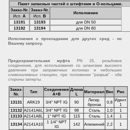
Пакет запасных частей с штифтами и О-кольцами.
Заказ-Nr.
Заказ-Nr.
Исполнение
Исп.
А
Исп.
В
13191
13193
для DN 50
13192
13194
для DN 80
Исполнения с прокладками для других сред - по
Вашему запросу.
Предохранительная муфта
PN 25, резьбовое
соединение, для использования со шлангами высокого
давления при заправочных колонках и небольших
сливоналивных станциях, при положении "разрыв" - обе
стороны заперты.
Заказ-
Соединение
Длина
Тип
Материал
Вес
Рис
Nr.
A+B
L
Легир.
Идент.
13131
ARK19
3/4" NPT IG
90
0,8
бронза
1
13132
A2141A6L
3/4" NPT IG
98
Сталь
1,0
1
13133
A2141A8L
1" NPT IG
115
Сталь
1,4
1
1 1/4" NPT
13134
A2141A10
142
Алюминий
2,2
1
IG