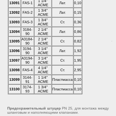
1 1/4"
13091
FAS-1
Лат.
0,10
ACME
1 3/4"
13092
FAS-2
Лат.
0,15
ACME
1 3/4"
13093
FAS-3
Ст.
0,36
ACME
3184-
2 1/4"
13094
Лат.
0,86
90
ACME
A3184-
2 1/4"
13095
Ст.
0,82
90
ACME
3194-
3 1/4"
13096
Лат.
1,92
90
ACME
A3194-
3 1/4"
13097
Ст.
1,95
90
ACME
4 1/4"
13098
FAS-4
Ст.
2,95
ACME
3144-
1 1/4"
13099
Пластмасса
0,10
91
ACME
3174-
1 3/4"
13100
Пластмасса
0,10
93
ACME
Предохранительный штуцер
PN 25, для монтажа между
шланговым и наполняющими клапанами.