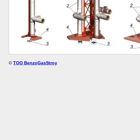
©
TOO BenzoGasStroy