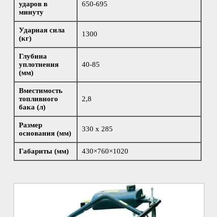
ударов в
650-695
минуту
Ударная сила
1300
(кг)
Глубина
уплотнения
40-85
(мм)
Вместимость
топливного
2,8
бака (л)
Размер
330 х 285
основания (мм)
Габариты (мм)
430×760×1020