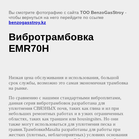
Вы смотрите фотографию с сайта
TOO BenzoGasStroy
-
чтобы вернуться на него перейдите по ссылке
benzogasstroy.kz
Вибротрамбовка
EMR70H
Низкая цена обслуживания и использования, большой
срок службы, возможно это самая экономичная трамбовка
на рынке.
По сравнению с нашими стандартными виброплитами,
данная серия вибротрамбовок разработана для
уплотнения СВЯЗНЫХ почв, таких как глина и ил при
небольших ремонтных работах и в узких ограниченных
областях, таких как траншеи или housingsites. Но они
также могут использоваться для уплотнения песка и
гравия.ТрамбовкиMasalta разработаны для работы при
жестких (плотных, неблагоприятных) условиях основания