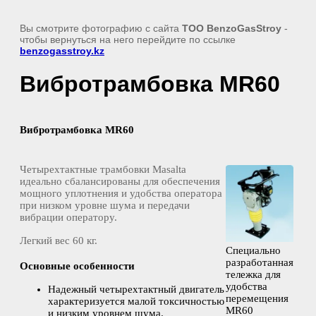
Вы смотрите фотографию с сайта
TOO BenzoGasStroy
-
чтобы вернуться на него перейдите по ссылке
benzogasstroy.kz
Вибротрамбовка MR60
Вибротрамбовка MR60
Четырехтактные трамбовки Masalta
идеально сбалансированы для обеспечения
мощного уплотнения и удобства оператора
при низком уровне шума и передачи
вибрации оператору.
Легкий вес 60 кг.
Специально
разработанная
Основные особенности
тележка для
удобства
Надежный четырехтактный двигатель
перемещения
характеризуется малой токсичностью
MR60
и низким уровнем шума.