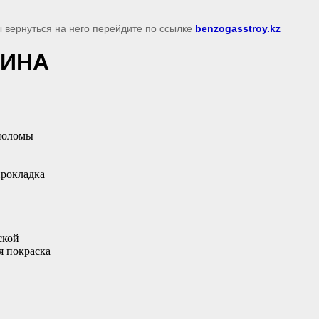
ы вернуться на него перейдите по ссылке
benzogasstroy.kz
ШИНА
лноломы
прокладка
ской
я покраска