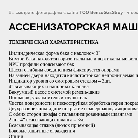
Вы смотрите фотографию с сайта
TOO BenzoGasStroy
- чтоб
АССЕНИЗАТОРСКАЯ МА
ТЕХНИЧЕСКАЯ ХАРАКТЕРИСТИКА
Цилиндрическая форма бака с наклоном 3˚
Внутри бака находятся горизонтальные и вертикальные во
NPU профили опоясывают бак
Шасси с гибким соединением фиксируется опорами
На задней двери находится кислотостойкая непроницаемая 
Индикатор уровня со смотровым стеклом – 3шт.
4” всасывающих и напорных клапана
Вакуумный насос с системой ремень-шкив
Поплавок, увлажнитель и глушитель
Чистка поверхности и пескоструйкая обработка перед покра
Двухразовое эпоксидное покрытие и завершающая акрилова
С обеих сторон шкафы с гальванизированными шлангами
2 шт. 4” всасывающих шланга – 3м.
Всасывающая стяжка (лючок приемный)
Боковые защитные ограждения
Опции