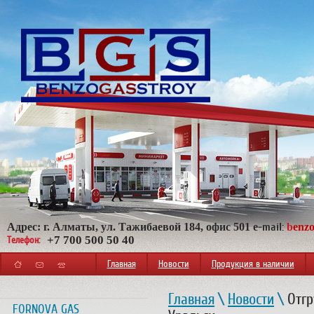
Адрес: г. Алматы, ул. Тажибаевой 184, офис 501
e
-mail:
b
enz
+7 700 500 50 40
Телефон:
Главная
Новости
Продукция в наличии
Главная
\
Новости
\
Отгр
FORNOVA GAS