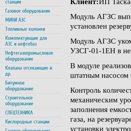
Клиент:
ИП Таска
станции
Газовое оборудование
Модуль АГЗС выпо
МИНИ АЗС
установлен резерв
Топливные колонки
Комплектующие для
Модуль АГЗС уком
АЗС и нефтебаз
УЗСГ-01-1ЕН в н
Нефтегазопромысловое
оборудование
В модуле реализо
Клапана отсекающие и
др.
штатным насосом 
Битумное
оборудование
Контроль количест
Строительное
механическим ур
оборудование
заполнения емкост
СПЕЦТЕХНИКА
газа, на резервуа
Кислородные станции
установки элект
Газовое оборудование