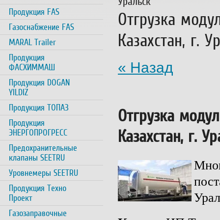
Уральск
Продукция FAS
Отгрузка моду
Газоснабжение FAS
Казахстан, г. У
MARAL Trailer
Продукция
« Назад
ФАСХИММАШ
Продукция DOGAN
YILDIZ
Продукция ТОПАЗ
Отгрузка модул
Продукция
Казахстан, г. У
ЭНЕРГОПРОГРЕСС
Предохранительные
клапаны SEETRU
Мног
Уровнемеры SEETRU
пост
Продукция Техно
Урал
Проект
Газозаправочные