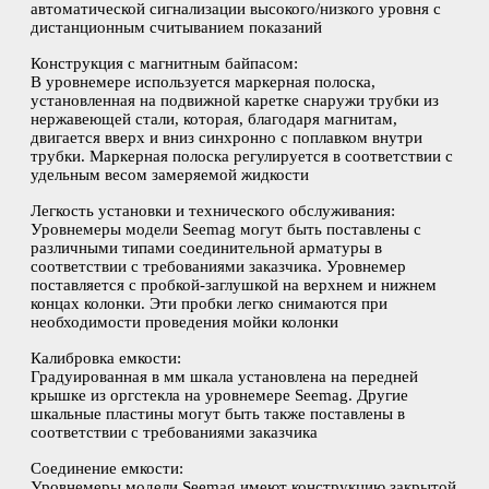
автоматической сигнализации высокого/низкого уровня с
дистанционным считыванием показаний
Конструкция с магнитным байпасом:
В уровнемере используется маркерная полоска,
установленная на подвижной каретке снаружи трубки из
нержавеющей стали, которая, благодаря магнитам,
двигается вверх и вниз синхронно с поплавком внутри
трубки. Маркерная полоска регулируется в соответствии с
удельным весом замеряемой жидкости
Легкость установки и технического обслуживания:
Уровнемеры модели Seemag могут быть поставлены с
различными типами соединительной арматуры в
соответствии с требованиями заказчика. Уровнемер
поставляется с пробкой-заглушкой на верхнем и нижнем
концах колонки. Эти пробки легко снимаются при
необходимости проведения мойки колонки
Калибровка емкости:
Градуированная в мм шкала установлена на передней
крышке из оргстекла на уровнемере Seemag. Другие
шкальные пластины могут быть также поставлены в
соответствии с требованиями заказчика
Соединение емкости:
Уровнемеры модели Seemag имеют конструкцию закрытой